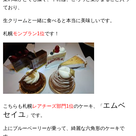
ており、
生クリームと一緒に食べると本当に美味しいです。
札幌
モンブラン1位
です！
エムベ
こちらも札幌
レアチーズ部門1位
のケーキ、「
セイユ
」です。
上にブルーベーリーが乗って、綺麗な六角形のケーキで