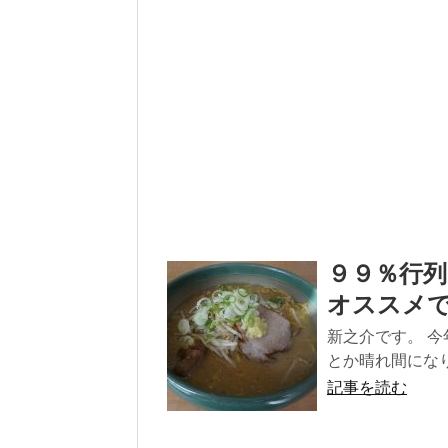
９９％行
オススメ
新之介です。 
とか晴れ間になり
記事を読む