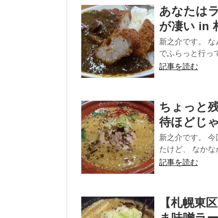
あなたは
が凄い in
新之介です。 
でふらっと行って
記事を読む
ちょっと
待ほどじ
新之介です。 
たけど、 なかな
記事を読む
【札幌東
ま味噌ラ