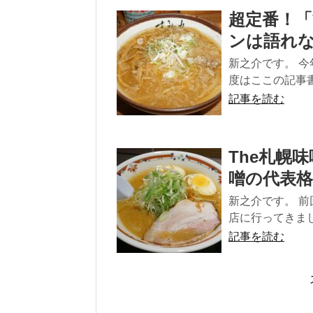
超定番！
ンは語れ
新之介です。 
度はここの記事書
記事を読む
The札幌
噌の代表格
新之介です。 
店に行ってきまし
記事を読む