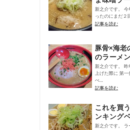
新之介です。 
ったのにまだ２回
記事を読む
豚骨×海老
のラーメ
新之介です。 
上げた際に 第
べ...
記事を読む
これを買
ンキング
新之介です。 