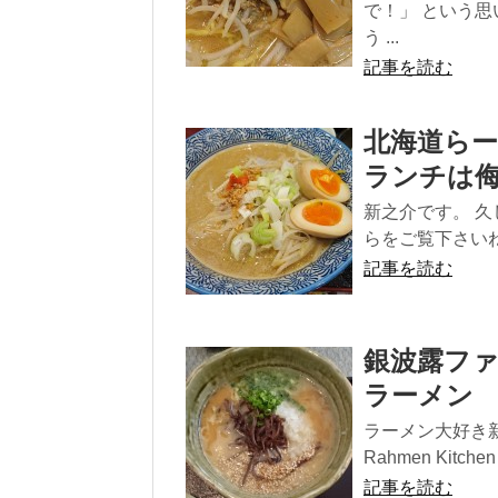
で！」 という
う ...
記事を読む
北海道らー
ランチは
新之介です。 
らをご覧下さいね
記事を読む
銀波露フ
ラーメン
ラーメン大好き
Rahmen Kitch
記事を読む