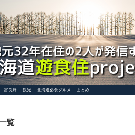
富良野
観光
北海道必食グルメ
まとめ
」一覧