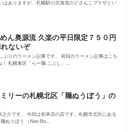
思いはありますが、札幌駅の北海道のどさんこプラザとい
めん奥源流 久楽の平日限定７５０円
侮れないぞ
久しぶりのラーメン記事です。 前回のラーメン記事はこち
！ 札幌東区「らー麺 こぶし」...
ァミリーの札幌北区「麺ぬうぼう」の
新之介です。 今回は初来店の店です。札幌市北区にある
en 麺ぬうぼう （Noo Bo...