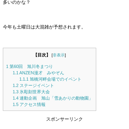
多いのかな？
今年も土曜日は大混雑が予想されます。
【目次】
[
非表示
]
1
第60回 旭川冬まつり
1.1
ANZEN漫才 みやぞん
1.1.1
旭橋河畔会場でのイベント
1.2
ステージイベント
1.3
氷彫刻世界大会
1.4
連動企画 旭山「雪あかりの動物園」
1.5
アクセス情報
スポンサーリンク