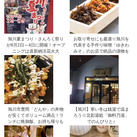
旭川夏まつり・さんろく祭り
お取り寄せにも最適☆旭川を
が8月2日～4日に開催！オープ
代表する手作り味噌「ゆきわ
ニングは道新納涼花火大
みそ」のお店で絶品の漬物を
会！！
堪能♪
旭川市豊岡「どんや」の丼物
【旭川】寒い冬は銭湯で温ま
が安くてボリューム満点！ラ
ろう☆北彩湯処「御料乃湯」
ンチに晩御飯、お持ち帰りも
でのんびりと♪
OK☆