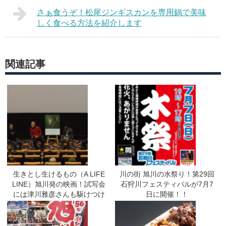
さぁ食うぞ！松尾ジンギスカンを専用鍋で美味
しく食べる方法を紹介します
関連記事
生きとし生けるもの（A LIFE
川の街 旭川の水祭り！第29回
LINE）旭川発の映画！試写会
石狩川フェスティバルが7月7
には津川雅彦さんも駆けつけ
日に開催！！
ました！！