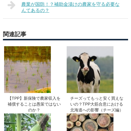
農業が国防！？補助金漬けの農家を守る必要な
んてあるの？
関連記事
【TPP】新保険で農家収入を
チーズってもっと安く買えな
補償することは愚策ではない
いの？TPP大筋合意における
のか？
北海道への影響（チーズ編）