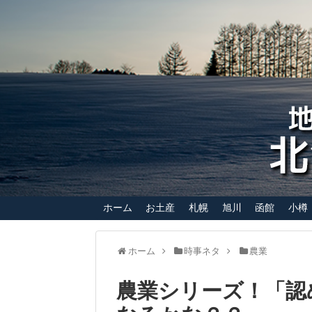
ホーム
お土産
札幌
旭川
函館
小樽
ホーム
時事ネタ
農業
農業シリーズ！「認