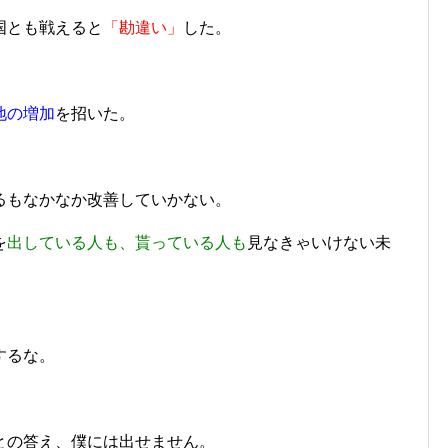
国とも戦えると
「勘違い」
した。
地の増加
を招いた。
るもなかなか改善していかない。
を
出している人も、貰っている人も
見なきゃいけない未
するな。
との答え、僕には出せません。