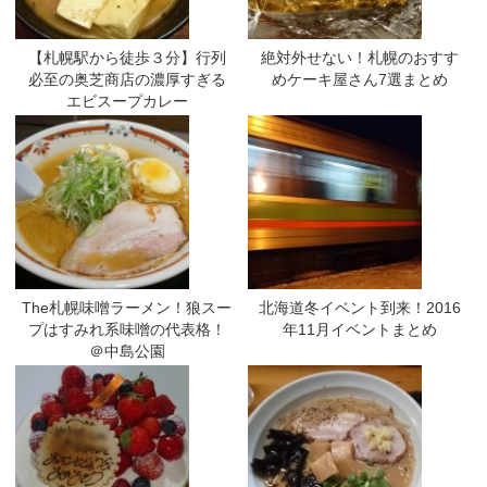
【札幌駅から徒歩３分】行列
絶対外せない！札幌のおすす
必至の奥芝商店の濃厚すぎる
めケーキ屋さん7選まとめ
エビスープカレー
The札幌味噌ラーメン！狼スー
北海道冬イベント到来！2016
プはすみれ系味噌の代表格！
年11月イベントまとめ
＠中島公園