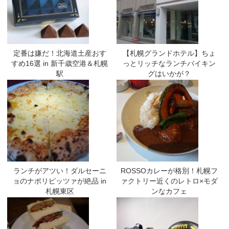
定番は嫌だ！北海道土産おす
【札幌グランドホテル】ちょ
すめ16選 in 新千歳空港＆札幌
っとリッチなランチバイキン
駅
グはいかが？
ランチがアツい！ダルセーニ
ROSSOカレーが格別！札幌フ
ョのナポリピッツァが絶品 in
ァクトリー近くのレトロ×モダ
札幌東区
ンなカフェ