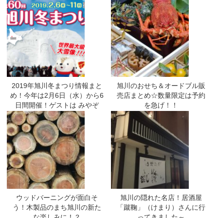
2019年旭川冬まつり情報まと
旭川のおせち＆オードブル販
め！今年は2月6日（水）から6
売店まとめ☆数量限定は予約
日間開催！ゲストは みやぞ
を急げ！！
ん！！
ウッドバーニングが面白そ
旭川の隠れた名店！居酒屋
う！木製品のまち旭川の新た
「蹴鞠」（けまり）さんに行
な楽しみに！？
ってきました～