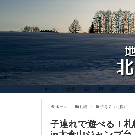
ホーム
お土産
札幌
旭川
函館
小樽
ホーム
札幌
子育て（札幌）
子連れで遊べる！札
in大倉山ジャンプ台