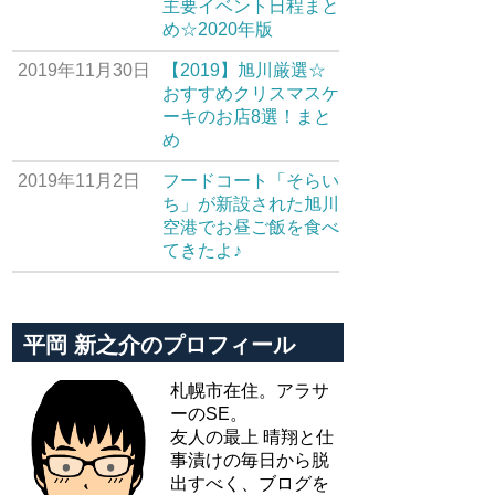
主要イベント日程まと
め☆2020年版
2019年11月30日
【2019】旭川厳選☆
おすすめクリスマスケ
ーキのお店8選！まと
め
2019年11月2日
フードコート「そらい
ち」が新設された旭川
空港でお昼ご飯を食べ
てきたよ♪
平岡 新之介のプロフィール
札幌市在住。アラサ
ーのSE。
友人の最上 晴翔と仕
事漬けの毎日から脱
出すべく、ブログを