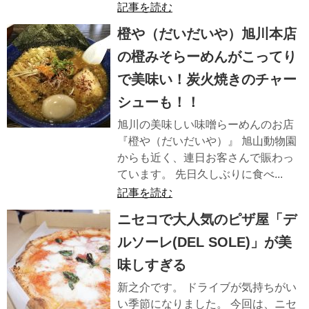
記事を読む
橙や（だいだいや）旭川本店
の橙みそらーめんがこってり
で美味い！炭火焼きのチャー
シューも！！
旭川の美味しい味噌らーめんのお店
『橙や（だいだいや）』 旭山動物園
からも近く、連日お客さんで賑わっ
ています。 先日久しぶりに食べ...
記事を読む
ニセコで大人気のピザ屋「デ
ルソーレ(DEL SOLE)」が美
味しすぎる
新之介です。 ドライブが気持ちがい
い季節になりました。 今回は、ニセ