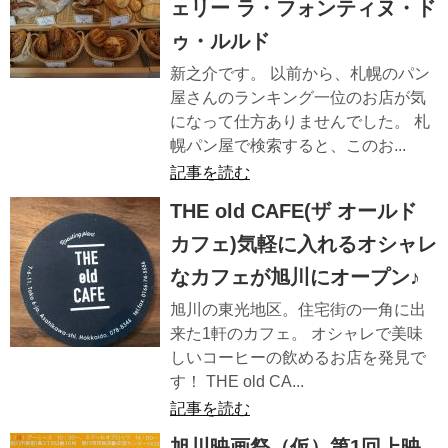
ェリー ラ・フォンティヌ・ド
ゥ・ルルド
新之介です。 以前から、札幌のパン
屋さんのランキング一位のお店が気
になって仕方ありませんでした。 札
幌パン屋で検索すると、このお...
記事を読む
THE old CAFE(ザ オールド
カフェ)気軽に入れるオシャレ
なカフェが旭川にオープン♪
旭川の東光地区。住宅街の一角に出
来た1軒のカフェ。 オシャレで美味
しいコーヒーの飲めるお店を発見で
す！ THE old CA...
記事を読む
旭川映画祭（仮）第1回上映