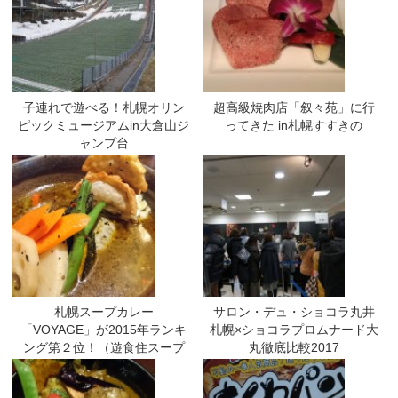
子連れで遊べる！札幌オリン
超高級焼肉店「叙々苑」に行
ピックミュージアムin大倉山ジ
ってきた in札幌すすきの
ャンプ台
札幌スープカレー
サロン・デュ・ショコラ丸井
「VOYAGE」が2015年ランキ
札幌×ショコラプロムナード大
ング第２位！（遊食住スープ
丸徹底比較2017
カレー部門）