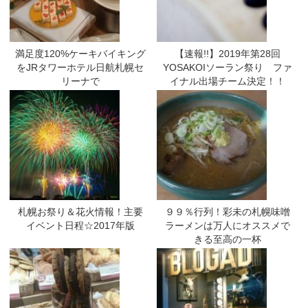
満足度120%ケーキバイキング
【速報!!】2019年第28回
をJRタワーホテル日航札幌セ
YOSAKOIソーラン祭り ファ
リーナで
イナル出場チーム決定！！
札幌お祭り＆花火情報！主要
９９％行列！彩未の札幌味噌
イベント日程☆2017年版
ラーメンは万人にオススメで
きる至高の一杯