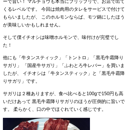
ーで旨い！
マルチョウも本当にプリップリで、お店で出て
くるレベルです。
今回は焼肉用のタレをサービスで付けて
もらいましたが、
このホルモンならば、モツ鍋にしたほう
が美味しいかもしれません。
そして僕イチオシは味噌ホルモンで、味付けが完璧でし
た！
他にも「牛タンスティック」「トントロ」「黒毛牛霜降り
サガリ」
「国産牛サガリ」「ふわとろ牛レバー」を買いま
したが、
イチオシは「牛タンスティック」と「黒毛牛霜降
りサガリ」です。
サガリは２種ありますが、食べ比べると100gで150円も高
いだけあって
黒毛牛霜降りサガリのほうが圧倒的に旨いで
す。
柔らかく、口の中でほぐれていく感じです。