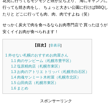
花見に行ってもモクモクと煙が立ち上り、
海にキャンプに
行っても焼き肉をし、
ちょっと大きい公園に行けばBBQし
たりと
どこに行っても肉、肉、肉ですよね（笑）
せっかく炭火で肉を食べるならお肉専門店で
買ったほうが
安くイイお肉が食べられます！
【目次】
[
非表示
]
1
外せない札幌のおすすめお肉屋さん
1.1
肉のサンビーム（札幌市豊平区）
1.2
塩原精肉店（札幌市東区）
1.3
お肉のアトリエ トリッパ（札幌市白石区）
1.4
肉魂サンミート木村屋（札幌市北区）
1.5
山田肉店（札幌市東区）
1.6
まとめ
スポンサーリンク