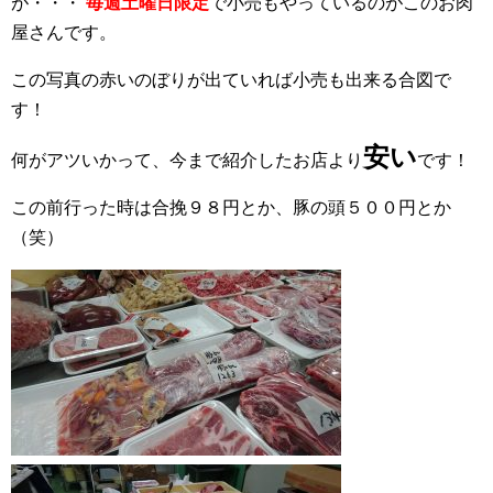
が・・・
毎週土曜日限定
で小売もやっているのがこのお肉
屋さんです。
この写真の赤いのぼりが出ていれば小売も出来る合図で
す！
安い
何がアツいかって、今まで紹介したお店より
です！
この前行った時は合挽９８円とか、豚の頭５００円とか
（笑）