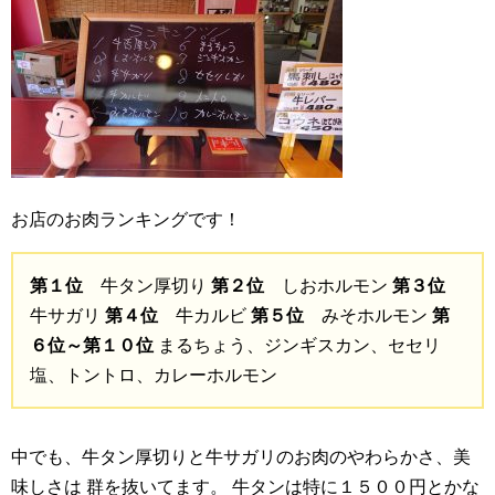
お店のお肉ランキングです！
第１位
牛タン厚切り
第２位
しおホルモン
第３位
牛サガリ
第４位
牛カルビ
第５位
みそホルモン
第
６位～第１０位
まるちょう、ジンギスカン、セセリ
塩、トントロ、カレーホルモン
中でも、牛タン厚切りと牛サガリのお肉のやわらかさ、美
味しさは
群を抜いてます。
牛タンは特に１５００円とかな