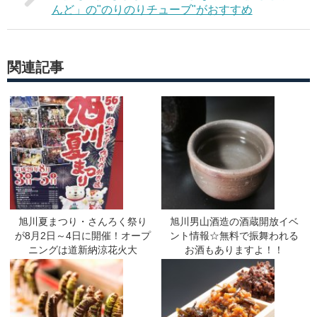
んど」の"のりのりチューブ"がおすすめ
関連記事
旭川夏まつり・さんろく祭り
旭川男山酒造の酒蔵開放イベ
が8月2日～4日に開催！オープ
ント情報☆無料で振舞われる
ニングは道新納涼花火大
お酒もありますよ！！
会！！