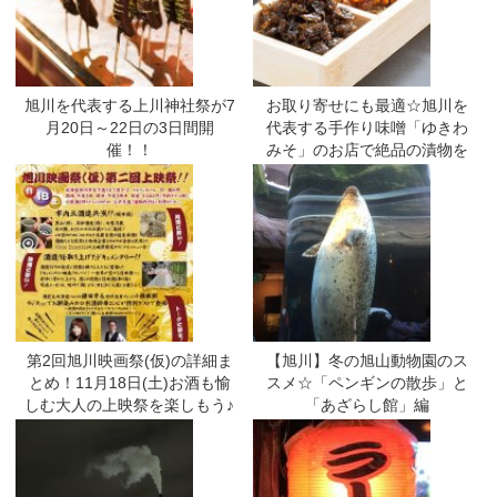
旭川を代表する上川神社祭が7
お取り寄せにも最適☆旭川を
月20日～22日の3日間開
代表する手作り味噌「ゆきわ
催！！
みそ」のお店で絶品の漬物を
堪能♪
第2回旭川映画祭(仮)の詳細ま
【旭川】冬の旭山動物園のス
とめ！11月18日(土)お酒も愉
スメ☆「ペンギンの散歩」と
しむ大人の上映祭を楽しもう♪
「あざらし館」編