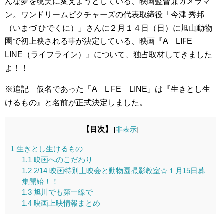
んな夢を現実に変えようとしている、映画監督兼カメラマ
ン。ワンドリームピクチャーズの代表取締役「今津 秀邦
（いまづ ひでくに）」さんに２月１４日（日）に旭山動物
園で初上映される事が決定している、映画『A LIFE
LINE（ライフライン）』について、独占取材してきました
よ！！
※追記 仮名であった「A LIFE LINE」は『生きとし生
けるもの』と名前が正式決定しました。
【目次】
[
非表示
]
1
生きとし生けるもの
1.1
映画へのこだわり
1.2
2/14 映画特別上映会と動物園撮影教室☆１月15日募
集開始！！
1.3
旭川でも第一線で
1.4
映画上映情報まとめ