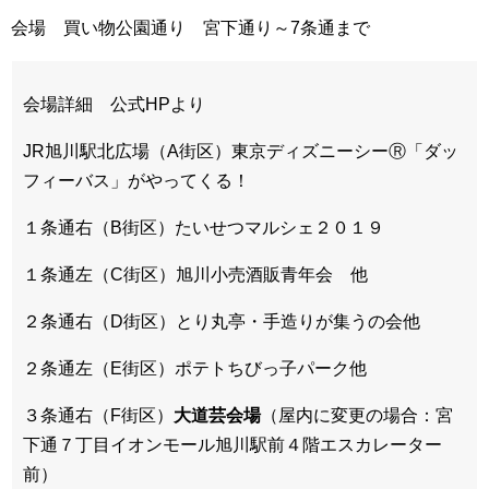
会場 買い物公園通り 宮下通り～7条通まで
会場詳細 公式HPより
JR旭川駅北広場（A街区）東京ディズニーシーⓇ「ダッ
フィーバス」がやってくる！
１条通右（B街区）たいせつマルシェ２０１９
１条通左（C街区）旭川小売酒販青年会 他
２条通右（D街区）とり丸亭・手造りが集うの会他
２条通左（E街区）ポテトちびっ子パーク他
３条通右（F街区）
大道芸会場
（屋内に変更の場合：宮
下通７丁目イオンモール旭川駅前４階エスカレーター
前）