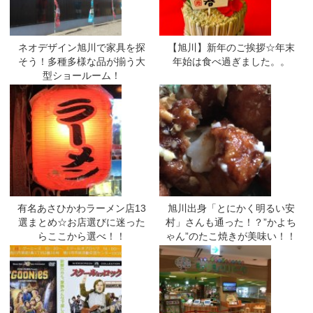
ネオデザイン旭川で家具を探
【旭川】新年のご挨拶☆年末
そう！多種多様な品が揃う大
年始は食べ過ぎました。。
型ショールーム！
有名あさひかわラーメン店13
旭川出身「とにかく明るい安
選まとめ☆お店選びに迷った
村」さんも通った！？”かよち
らここから選べ！！
ゃん”のたこ焼きが美味い！！