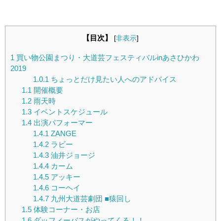
【目次】
[
非表示
]
1
買い物公園まつり・大道芸フェスティバルinあさひかわ
2019
1.0.1
ちょっとだけ見たい人へのアドバイス
1.1
開催概要
1.2
雨天時
1.3
イベントスケジュール
1.4
出演パフォーマー
1.4.1
ZANGE
1.4.2
ラビー
1.4.3
油井ジョージ
1.4.4
カーム
1.4.5
アッキー
1.4.6
コーヘイ
1.4.7
九州大道芸劇団 ■猿回し
1.5
体験コーナー・お店
1.6
ダッフィーバスがやってくる！！