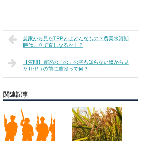
農家から見たTPPとはどんなもの？農業氷河期
時代。立て直しなるか！？
【質問】農家の「の」の字も知らない奴から見
たTPP（の前に農協って何？
関連記事