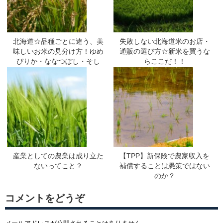
北海道☆品種ごとに違う、美
失敗しない北海道米のお店・
味しいお米の見分け方！ゆめ
通販の選び方☆新米を買うな
ぴりか・ななつぼし・そし
らここだ！！
て・・・
産業としての農業は成り立た
【TPP】新保険で農家収入を
ないってこと？
補償することは愚策ではない
のか？
コメントをどうぞ