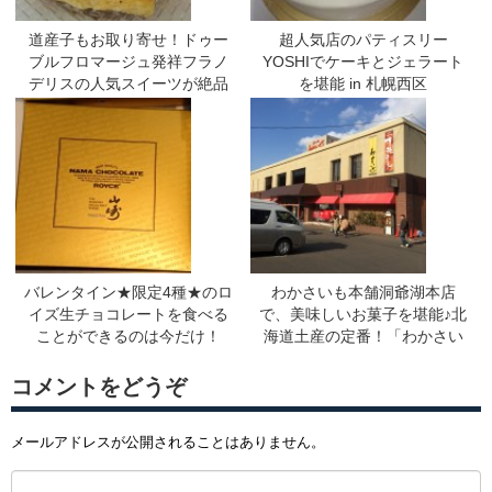
道産子もお取り寄せ！ドゥー
超人気店のパティスリー
ブルフロマージュ発祥フラノ
YOSHIでケーキとジェラート
デリスの人気スイーツが絶品
を堪能 in 札幌西区
バレンタイン★限定4種★のロ
わかさいも本舗洞爺湖本店
イズ生チョコレートを食べる
で、美味しいお菓子を堪能♪北
ことができるのは今だけ！
海道土産の定番！「わかさい
も」はいかが？
コメントをどうぞ
メールアドレスが公開されることはありません。