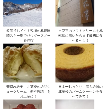
超気持ちイイ！穴場の札幌国
六花亭のソフトクリームを札
際スキー場でパウダースノー
幌駅に着いたらまず最初に食
を満喫
べるべし！
売切れ必至！北菓楼の絶品シ
日本一しっとり！嵐も絶賛の
ュークリーム「夢不思議」を
北菓楼のバームクーヘンを食
お土産に！
べてみて！