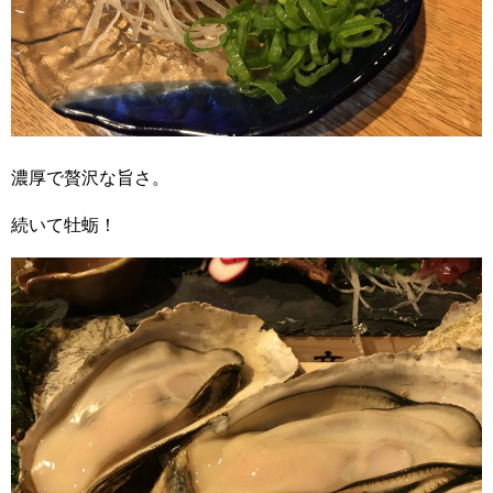
濃厚で贅沢な旨さ。
続いて牡蛎！