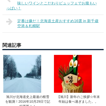
味しいワインとこだわりビュッフェでお腹もい
っぱい！
定番は嫌だ！北海道土産おすすめ16選 in 新千歳
空港＆札幌駅
関連記事
旭川が北海道史上最速の根雪
【旭川】新年のご挨拶☆年末
を観測！2016年10月29日で記
年始は食べ過ぎました。。