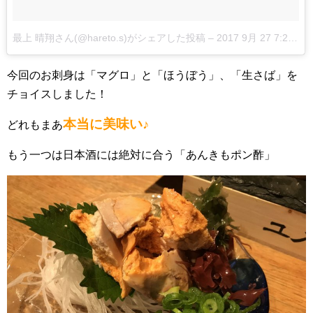
最上 晴翔さん(@hareto.s)がシェアした投稿
–
2017 9月 27 7:25午後 PDT
今回のお刺身は「マグロ」と「ほうぼう」、「生さば」を
チョイスしました！
本当に美味い♪
どれもまあ
もう一つは日本酒には絶対に合う「あんきもポン酢」