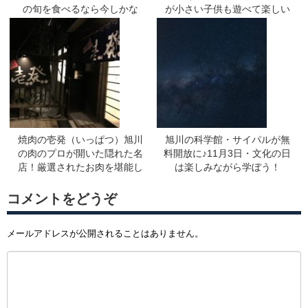
の旬を食べるなら今しかな
が小さい子供も遊べて楽しい
い！！お店へ急げ～☆
よ！詳細＆注意点も！
焼肉の壱発（いっぱつ）旭川
旭川の科学館・サイパルが無
の肉のプロが開いた隠れた名
料開放に♪11月3日・文化の日
店！厳選されたお肉を堪能し
は楽しみながら学ぼう！
ませんか♪
コメントをどうぞ
メールアドレスが公開されることはありません。