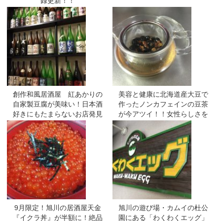
録更新！！
創作和風居酒屋 紅あかりの
美容と健康に北海道産大豆で
自家製豆腐が美味い！日本酒
作ったノンカフェインの豆茶
好きにもたまらないお店発見
が今アツイ！！女性らしさを
☆
アップする黒豆茶3つの効能☆
9月限定！旭川の居酒屋天金
旭川の遊び場・カムイの杜公
『イクラ丼』が半額に！絶品
園にある「わくわくエッグ」