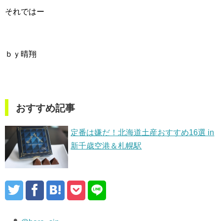
それではー
ｂｙ晴翔
おすすめ記事
定番は嫌だ！北海道土産おすすめ16選 in
新千歳空港＆札幌駅