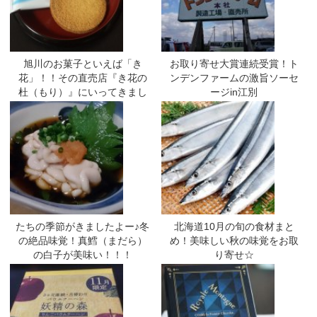
旭川のお菓子といえば「き
お取り寄せ大賞連続受賞！ト
花」！！その直売店『き花の
ンデンファームの激旨ソーセ
杜（もり）』にいってきまし
ージin江別
たよー
たちの季節がきましたよー♪冬
北海道10月の旬の食材まと
の絶品味覚！真鱈（まだら）
め！美味しい秋の味覚をお取
の白子が美味い！！！
り寄せ☆