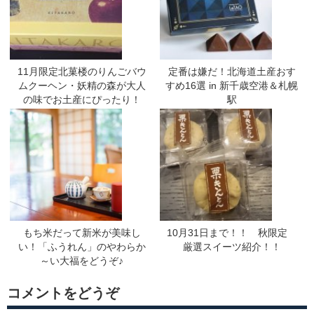
11月限定北菓楼のりんごバウ
定番は嫌だ！北海道土産おす
ムクーヘン・妖精の森が大人
すめ16選 in 新千歳空港＆札幌
の味でお土産にぴったり！
駅
もち米だって新米が美味し
10月31日まで！！ 秋限定
い！「ふうれん」のやわらか
厳選スイーツ紹介！！
～い大福をどうぞ♪
コメントをどうぞ