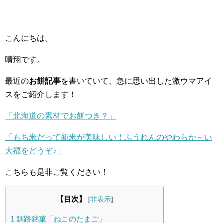
こんにちは。
晴翔です。
最近の
お餅記事
を書いていて、急に思い出した激ウマアイ
スをご紹介します！
「北海道の素材でお餅つき？」
「もち米だって新米が美味しい！ふうれんのやわらか～い
大福をどうぞ♪」
こちらも是非ご覧ください！
【目次】
[
非表示
]
1
釧路銘菓「ねこのたまご」