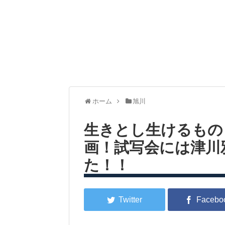
ホーム
旭川
生きとし生けるもの（A
画！試写会には津川
た！！