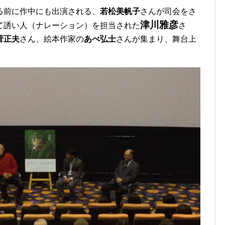
る前に作中にも出演される、
若松美帆子
さんが司会をさ
津川雅彦
て誘い人（ナレーション）を担当された
さ
菅正夫
さん、絵本作家の
あべ弘士
さんが集まり、舞台上