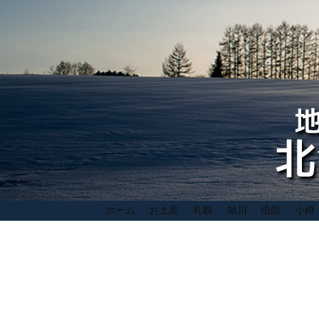
ホーム
お土産
札幌
旭川
函館
小樽