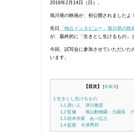
2016年2月14日（日）。
旭川発の映画が、初公開されましたよ
先日
「独占インタビュー」旭川発の映画 
が、最終的に「生きとし生けるもの」
今回、試写会に参加させていただいた
います。
【目次】
[
非表示
]
1
生きとし生けるもの
1.1
誘い人 津川雅彦
1.2
監修 旭山動物園・元園長 小
1.3
絵本作家 あべ弘士
1.4
監督 今津秀邦