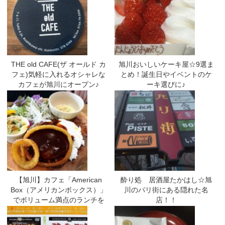
THE old CAFE(ザ オールド カ
旭川おいしいケーキ屋☆9選ま
フェ)気軽に入れるオシャレな
とめ！誕生日やイベントのケ
カフェが旭川にオープン♪
ーキ選びに♪
【旭川】カフェ「American
酔り処 居酒屋たかはし☆旭
Box（アメリカンボックス）」
川のパリ街にある隠れた名
でボリューム満点のランチを
店！！
堪能♪