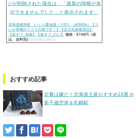
北海道標津産 いくら醤油漬（マ印）（約500g）【コ
レが本物のイクラの味です！】【吉川水産推奨品】
【楽ギフ_包装】【楽ギフ_のし】
価格：8748円（税
込、送料別)
(2016/9/12時点)
おすすめ記事
定番は嫌だ！北海道土産おすすめ16選 in
新千歳空港＆札幌駅