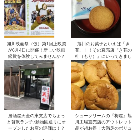
旭川映画祭（仮）第1回上映祭
旭川のお菓子といえば「き
が6月4日に開催！新しい映画
花」！！その直売店『き花の
鑑賞を体験してみませんか？
杜（もり）』にいってきまし
たよー
居酒屋天金の東支店でちょっ
シュークリームの『梅屋』旭
と贅沢ランチ♪動物園通りにオ
川工場直売店のアウトレット
ープンしたお店の評価は！？
品が超お得！大満足のボリュ
ームです☆