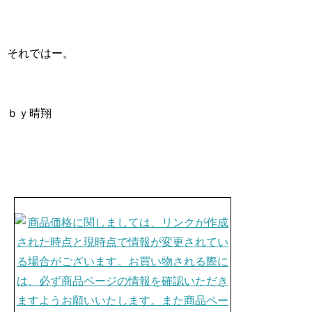
それではー。
ｂｙ晴翔