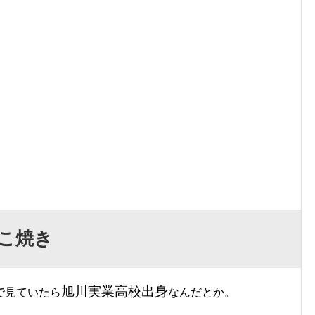
たこ焼き
旭川実業高校出身
で見ていたら
なんだとか。