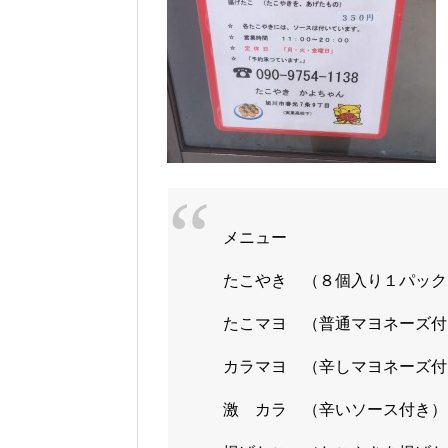
メニュー
たこやき （８個入り１パック
たこマヨ （普通マヨネーズ付き
カラマヨ （辛しマヨネーズ付き
激 カラ （辛いソース付き