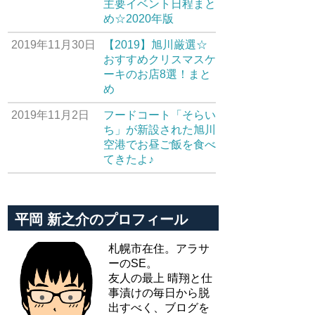
主要イベント日程まと
め☆2020年版
2019年11月30日
【2019】旭川厳選☆
おすすめクリスマスケ
ーキのお店8選！まと
め
2019年11月2日
フードコート「そらい
ち」が新設された旭川
空港でお昼ご飯を食べ
てきたよ♪
平岡 新之介のプロフィール
札幌市在住。アラサ
ーのSE。
友人の最上 晴翔と仕
事漬けの毎日から脱
出すべく、ブログを