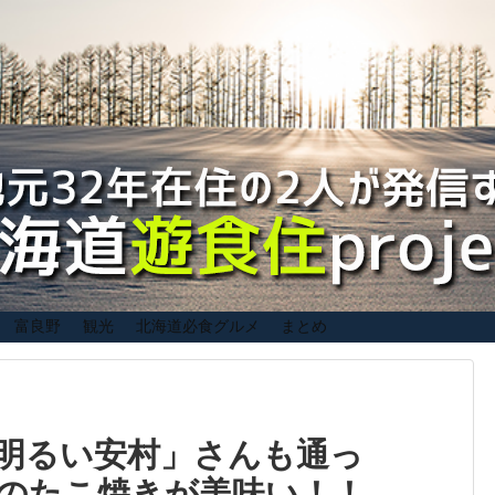
富良野
観光
北海道必食グルメ
まとめ
明るい安村」さんも通っ
”のたこ焼きが美味い！！