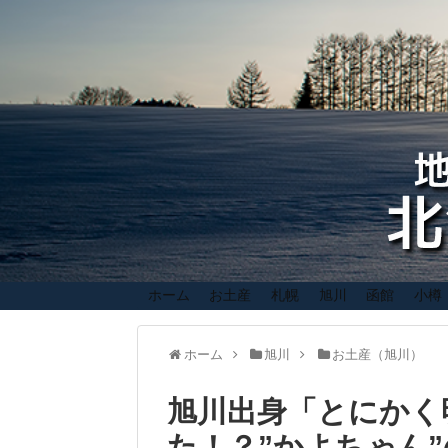
ホーム
お土産
札幌
旭川
函館
小樽
ホーム
旭川
お土産（旭川）
旭川出身「とにかく
た！？”かよちゃん