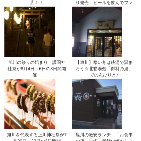
店！！
り発売！ビールを飲んでファ
イターズの応援に行こう☆
旭川の祭りの始まり！護国神
【旭川】寒い冬は銭湯で温ま
社祭が6月4日～6日の3日間開
ろう☆北彩湯処「御料乃湯」
催！
でのんびりと♪
旭川を代表する上川神社祭が7
旭川の激安ランチ！「お食事
月20日～22日の3日間開
の店 すず」老舗の懐かしい