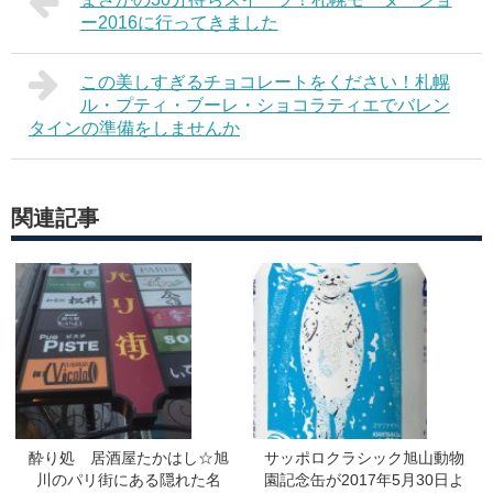
ー2016に行ってきました
この美しすぎるチョコレートをください！札幌
ル・プティ・ブーレ・ショコラティエでバレン
タインの準備をしませんか
関連記事
酔り処 居酒屋たかはし☆旭
サッポロクラシック旭山動物
川のパリ街にある隠れた名
園記念缶が2017年5月30日よ