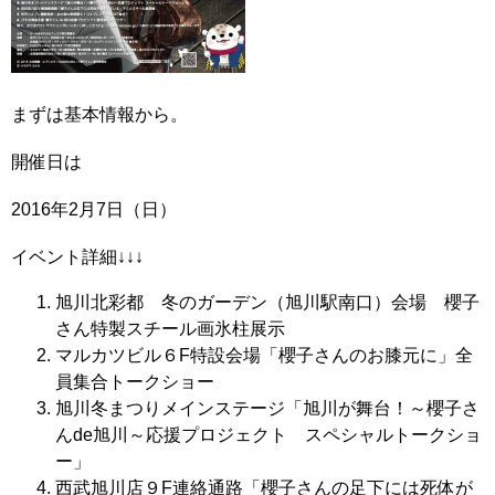
まずは基本情報から。
開催日は
2016年2月7日（日）
イベント詳細↓↓↓
旭川北彩都 冬のガーデン（旭川駅南口）会場 櫻子
さん特製スチール画氷柱展示
マルカツビル６F特設会場「櫻子さんのお膝元に」全
員集合トークショー
旭川冬まつりメインステージ「旭川が舞台！～櫻子さ
んde旭川～応援プロジェクト スペシャルトークショ
ー」
西武旭川店９F連絡通路「櫻子さんの足下には死体が