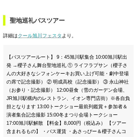
聖地巡礼バスツアー
詳細は
クール旭川フェスタ
より。
【バスツアールート】
9：45旭川駅集合
10:00旭川駅出
発
→櫻子さん舞台聖地巡礼
① ライフラプサン（櫻子さ
んの大好きなシフォンケーキお買い上げ可能・劇中登場
の席で記念撮影）
② 明成高校（記念撮影）
③ 永山神社
（お参り・記念撮影）
12:00昼食（雪のガーデン会場、
JR旭川駅構内のレストラン、イオン専門店街）※各自負
担となります
13:00トークショー最前列鑑賞＋参加者＆
演者集合記念撮影
15:00冬まつり会場トークショー
17:00旭川駅解散
【料金】8,000円（税込み）
【ツアー
含まれるもの】
・バス運賃
・あさっぴー＆櫻子さんコ