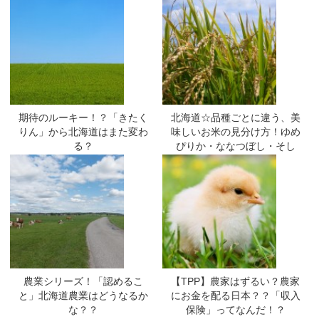
期待のルーキー！？「きたく
北海道☆品種ごとに違う、美
りん」から北海道はまた変わ
味しいお米の見分け方！ゆめ
る？
ぴりか・ななつぼし・そし
て・・・
農業シリーズ！「認めるこ
【TPP】農家はずるい？農家
と」北海道農業はどうなるか
にお金を配る日本？？「収入
な？？
保険」ってなんだ！？