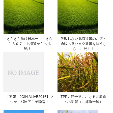
きらきら輝け日本一！「きら
失敗しない北海道米のお店・
ら３９７」北海道からの挑
通販の選び方☆新米を買うな
戦！！
らここだ！！
【速報：JOIN ALIVE2016】マ
TPP大筋合意における北海道
ジか！和田アキ子降臨！
への影響（北海道米編）