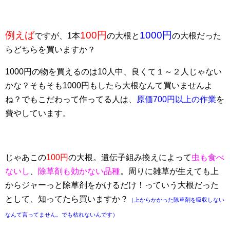
例えば
100円
1000円
ですが、1本
の大根と
の大根だった
らどちらを買いますか？
1000円の物を買えるのは10人中、良くて１～２人じゃない
かな？そもそも1000円もしたら大根なんて買いませんよ
ね？でもこだわって作ってる人は、
原価700円以上の作業
を
費やしています。
じゃあこの
100円
の大根。遺伝子組み換えによって
虫も食べ
ないし
、
除草剤も効かない品種
。周りに雑草が生えても上
からジャーっと除草剤をかけるだけ！っていう大根だった
として、知ってたら買いますか？
（上からかかった除草剤を吸収しない
なんて言ってません。でも枯れないんです）